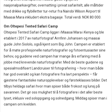
nasjonalparkavgifter, overnatting i privat safaritelt, alle måltider
med drikke og flybilletter tur-retur fra Nairobi Wilson Airport til
Maasai Mara inkludert ekstra bagasje. Total verdi: NOK 80 000.
Om Oltepesi Tented Safari Camp
Oltepesi Tented Safari Camp ligger i Maasai Mara i Kenya og ble
etablert i 2017 av naturfotograf Arnfinn Johansen og maasai
guide John Siololo, også kjent som Big John. Campen er etablert
for å møte profesjonelle naturfotografer og fotoentusiaster sine
behov, og guidene ved campen har mange års erfaring med å
jobbe med krevende naturfotografer. Med de beste guidene og
spesialmodifisert Landcruiser til fotografering – hvor man både
har god oversikt og kan fotografere fra lavt perspektiv – får
gjestene fantastiske naturopplevelser og førsteklasses bilder. Det
tilbys heldags safari hvor man spiser både frokost og lunsj på
savannen. Det gir oss mulighet til å fotografere i det aller beste
lyset, inklusiv ved soloppgang og solnedgang. Middag spiser man i
campen om kvelden.