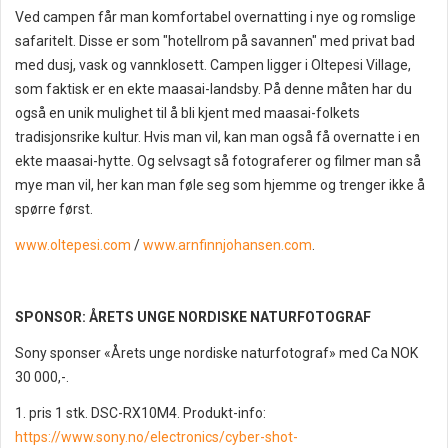
Ved campen får man komfortabel overnatting i nye og romslige
safaritelt. Disse er som "hotellrom på savannen" med privat bad
med dusj, vask og vannklosett. Campen ligger i Oltepesi Village,
som faktisk er en ekte maasai-landsby. På denne måten har du
også en unik mulighet til å bli kjent med maasai-folkets
tradisjonsrike kultur. Hvis man vil, kan man også få overnatte i en
ekte maasai-hytte. Og selvsagt så fotograferer og filmer man så
mye man vil, her kan man føle seg som hjemme og trenger ikke å
spørre først.
www.oltepesi.com
/
www.arnfinnjohansen.com
.
SPONSOR: ÅRETS UNGE NORDISKE NATURFOTOGRAF
Sony sponser «Årets unge nordiske naturfotograf» med Ca NOK
30 000,-.
1. pris 1 stk. DSC-RX10M4. Produkt-info:
https://www.sony.no/electronics/cyber-shot-