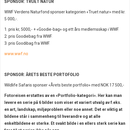
SPONSOR: TRUET NATUR
WWF Verdens Naturfond sponser kategorien «Truet natur» med kr.
5 000,-.
1. pris kr, 5000,- + «Goodie-bag» og ett års medlemsskap i WWF.
2. pris Goodiebag fra WWF.
3. pris Goodibag fra WWF.
www.wwf.no
SPONSOR: ÅRETS BESTE PORTOFOLIO
Wildlife Safaris sponser «Årets beste portfolio» med NOK 17 500,-
Fotoreisen erstattes av en «Portfolio-kategori». Her kan man
levere en serie på 6 bilder som viser et variert utvalg av f.eks.
en art, landskap, miljøproblem eller noe annet. Det er viktig at
bildene står i sammenheng til hverandre og at alle
enkeltbildene er sterke. Et svakt bilde i en ellers sterk serie kan