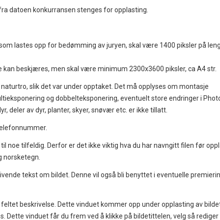
t fra datoen konkurransen stenges for opplasting.
en som lastes opp for bedømming av juryen, skal være 1400 piksler på len
e kan beskjæres, men skal være minimum 2300x3600 piksler, ca A4 str.
 naturtro, slik det var under opptaket. Det må opplyses om montasje
ultieksponering og dobbelteksponering, eventuelt store endringer i Pho
, deler av dyr, planter, skyer, snøvær etc. er ikke tillatt.
 telefonnummer.
til noe tilfeldig. Derfor er det ikke viktig hva du har navngitt filen før opp
g norsketegn.
ivende tekst om bildet. Denne vil også bli benyttet i eventuelle premierin
i feltet beskrivelse. Dette vinduet kommer opp under opplasting av bildet
 Dette vinduet får du frem ved å klikke på bildetittelen, velg så rediger 