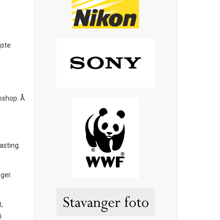
gste
toshop. Å
lasting.
ger.
,
i