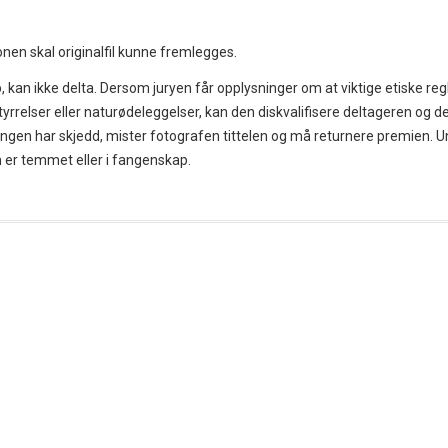
nen skal originalfil kunne fremlegges.
 kan ikke delta. Dersom juryen får opplysninger om at viktige etiske regl
rrelser eller naturødeleggelser, kan den diskvalifisere deltageren og d
ringen har skjedd, mister fotografen tittelen og må returnere premien. 
m er temmet eller i fangenskap.