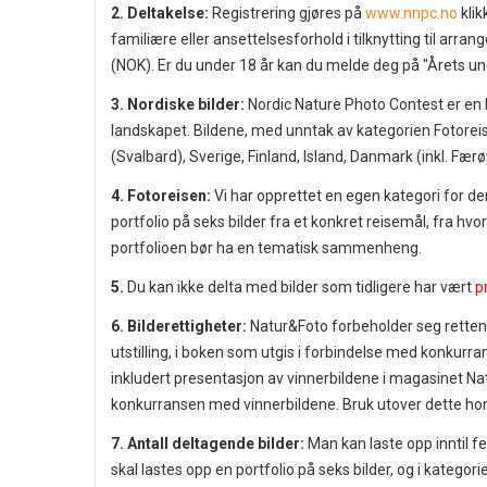
2. Deltakelse:
Registrering gjøres på
www.nnpc.no
klik
familiære eller ansettelsesforhold i tilknytting til arran
(NOK). Er du under 18 år kan du melde deg på "Årets ung
3. Nordiske bilder:
Nordic Nature Photo Contest er en 
landskapet. Bildene, med unntak av kategorien Fotoreis
(Svalbard), Sverige, Finland, Island, Danmark (inkl. Fær
4. Fotoreisen:
Vi har opprettet en egen kategori for de
portfolio på seks bilder fra et konkret reisemål, fra hv
portfolioen bør ha en tematisk sammenheng.
5.
Du kan ikke delta med bilder som tidligere har vært
p
6. Bilderettigheter:
Natur&Foto forbeholder seg retten t
utstilling, i boken som utgis i forbindelse med konkur
inkludert presentasjon av vinnerbildene i magasinet Natu
konkurransen med vinnerbildene. Bruk utover dette hon
7. Antall deltagende bilder:
Man kan laste opp inntil fe
skal lastes opp en portfolio på seks bilder, og i kategori