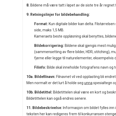
8.
Bildene må være tatt i løpet av de siste tre år regne
9. Retningslinjer for bildebehandling:
Format:
Kun digitale bilder kan delta. Filstørrels
side, maks 1,5 MB.
Kameraets beste oppløsning skal benyttes, bilden
Bildekorrigering:
Bildene skal gjengis mest mulig
(sammensetting av flere bilder, HDR, stitching), m
fjerne eller legge til naturelementer, eksempelvis dyr
Filinfo:
Bilde skal inneholde fotografens navn og
10a. Bildefilnavn:
Filnavnet vil ved opplasting bli endret 
Men normalt er det lurt å holde seg
unna
spesialtegn o
10b. Bildetittel:
Bildetittelen skal være en kort og beskr
Bildetittelen kan også endres senere.
11. Bildebeskrivelse:
Informasjon om bildet fylles inn 
teksten her kan redigeres frem til konkurransen stenges.