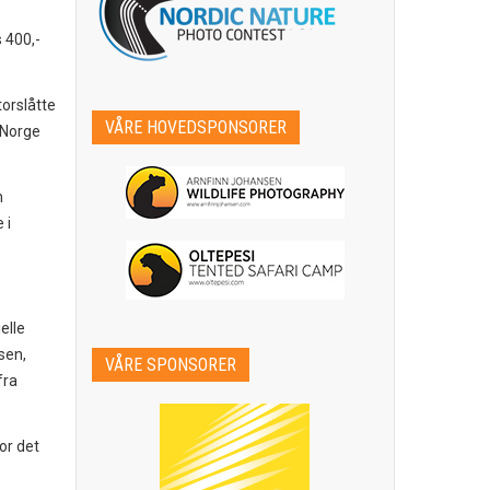
s 400,-
orslåtte
VÅRE HOVEDSPONSORER
 Norge
n
 i
elle
sen,
VÅRE SPONSORER
fra
or det