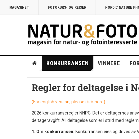
MAGASINET
FOTOKURS- OG REISER
NORDIC NATURE P
KONKURRANSEN
VINNERE
FO
Regler for deltagelse i 
(For english version, please click here)
2026 konkurranseregler NNPC. Det er deltagernes ansvar
deltageravgift. All deltagelse som er i strid med regle
1. Om konkurransen:
Konkurransen eies og drives av V