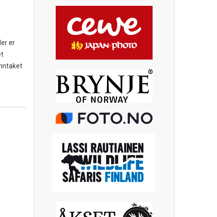
er er
et
Unntaket