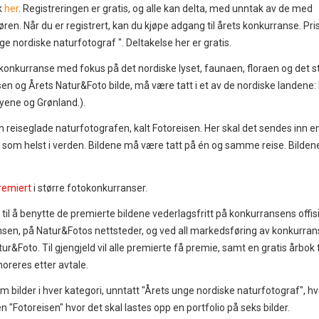
k
her
. Registreringen er gratis, og alle kan delta, med unntak av de med
gøren. Når du er registrert, kan du kjøpe adgang til årets konkurranse. Pri
e nordiske naturfotograf ". Deltakelse her er gratis.
konkurranse med fokus på det nordiske lyset, faunaen, floraen og det st
en og Årets Natur&Foto bilde, må være tatt i et av de nordiske landene:
øyene og Grønland.).
n reiseglade naturfotografen, kalt Fotoreisen. Her skal det sendes inn e
or som helst i verden. Bildene må være tatt på én og samme reise. Bildene
remiert
i større fotokonkurranser.
il å benytte de premierte bildene vederlagsfritt på konkurransens offisi
ransen, på Natur&Fotos nettsteder, og ved all markedsføring av konkurran
r&Foto. Til gjengjeld vil alle premierte få premie, samt en gratis årbok 
oreres etter avtale.
m bilder i hver kategori, unntatt "Årets unge nordiske naturfotograf", hv
en "Fotoreisen" hvor det skal lastes opp en portfolio på seks bilder.