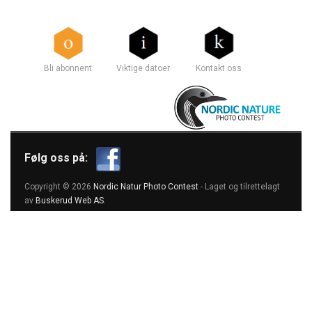
Bli abonnent
Viktige datoer
Kontakt oss
Følg oss på:
Copyright © 2026
Nordic Natur Photo Contest
- Laget og tilrettelagt
av
Buskerud Web AS
.