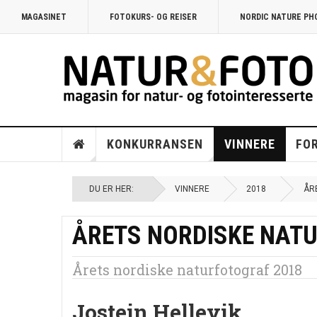
MAGASINET
FOTOKURS- OG REISER
NORDIC NATURE P
KONKURRANSEN
VINNERE
FO
DU ER HER:
VINNERE
2018
ÅR
ÅRETS NORDISKE NAT
Årets nordiske naturfotograf 2018
Jostein Hellevik