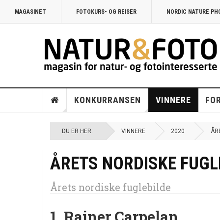
MAGASINET
FOTOKURS- OG REISER
NORDIC NATURE P
KONKURRANSEN
VINNERE
FO
DU ER HER:
VINNERE
2020
ÅR
ÅRETS NORDISKE FUGL
Årets nordiske fuglebilde
1. Rainer Carpelan